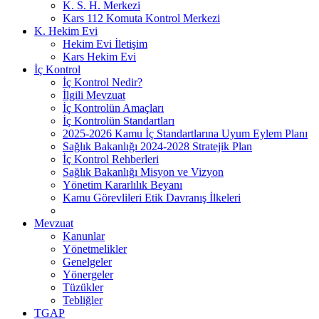
K. S. H. Merkezi
Kars 112 Komuta Kontrol Merkezi
K. Hekim Evi
Hekim Evi İletişim
Kars Hekim Evi
İç Kontrol
İç Kontrol Nedir?
İlgili Mevzuat
İç Kontrolün Amaçları
İç Kontrolün Standartları
2025-2026 Kamu İç Standartlarına Uyum Eylem Planı
Sağlık Bakanlığı 2024-2028 Stratejik Plan
İç Kontrol Rehberleri
Sağlık Bakanlığı Misyon ve Vizyon
Yönetim Kararlılık Beyanı
Kamu Görevlileri Etik Davranış İlkeleri
Mevzuat
Kanunlar
Yönetmelikler
Genelgeler
Yönergeler
Tüzükler
Tebliğler
TGAP