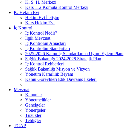
K. S. H. Merkezi
Kars 112 Komuta Kontrol Merkezi
K. Hekim Evi
Hekim Evi İletişim
Kars Hekim Evi
İç Kontrol
İç Kontrol Nedir?
İlgili Mevzuat
İç Kontrolün Amaçları
İç Kontrolün Standartları
2025-2026 Kamu İç Standartlarına Uyum Eylem Planı
Sağlık Bakanlığı 2024-2028 Stratejik Plan
İç Kontrol Rehberleri
Sağlık Bakanlığı Misyon ve Vizyon
Yönetim Kararlılık Beyanı
Kamu Görevlileri Etik Davranış İlkeleri
Mevzuat
Kanunlar
Yönetmelikler
Genelgeler
Yönergeler
Tüzükler
Tebliğler
TGAP