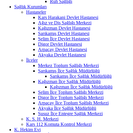
Ruh Sağlığı
Sağlık Kurumları
Hastaneler
Kars Harakani Devlet Hastanesi
Ağız ve Diş Sağlığı Merkezi
Kağızman Devlet Hastanesi
Sarıkamış Devlet Hastanesi
Selim İlçe Devlet Hastanesi
Digor Devlet Hastanesi
Arpaçay Devlet Hastanesi
Akyaka Devlet Hastanesi
İlçeler
Merkez Toplum Sağlığı Merkezi
Sarıkamış İlçe Sağlık Müdürlüğü
Sarıkamış İlçe Sağlık Müdürlüğü
Kağızman İlçe Sağlık Müdürlüğü
Kağızman İlçe Sağlık Müdürlüğü
Selim İlçe Toplum Sağlığı Merkezi
Digor İlçe Toplum Sağlığı Merkezi
Arpaçay İlçe Toplum Sağlığı Merkezi
Akyaka İlçe Sağlık Müdürlüğü
Susuz İlçe Entegre Sağlık Merkezi
K. S. H. Merkezi
Kars 112 Komuta Kontrol Merkezi
K. Hekim Evi