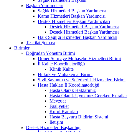
Sağlık Hizmetleri Başkanı
Başkan Yardımcıları
Sağlık Hizmetleri Başkan Yardımcısı
Kamu Hizmetleri Başkan Yardımcısı
Destek Hizmetleri Başkan Yardımcıları
Destek Hizmetleri Başkan Yardımcısı
Destek Hizmetleri Başkan Yardımcısı
Halk Sağlığı Hizmetleri Başkan Yardımcısı
Teşkilat Şeması
Birimler
Doğrudan Yönetim Birimi
Döner Sermaye Muhasebe Hizmetleri Birimi
İl Kalite Koordinatorlüğü
Klinik Kalite
Hukuk ve Muhakemat Birimi
Sivil Savunma ve Seferberlik Hizmetleri Birimi
Hasta Hakları İl Koordinatörlüğü
Hasta Olarak Haklarımız
Hasta Olarak Uymamız Gereken Kurallar
Mevzuat
Faaliyetler
Kurul Kararları
Hasta Başvuru Bildirim Sistemi
İletişim
Destek Hizmetleri Başkanlığı