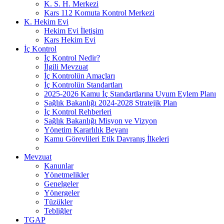
K. S. H. Merkezi
Kars 112 Komuta Kontrol Merkezi
K. Hekim Evi
Hekim Evi İletişim
Kars Hekim Evi
İç Kontrol
İç Kontrol Nedir?
İlgili Mevzuat
İç Kontrolün Amaçları
İç Kontrolün Standartları
2025-2026 Kamu İç Standartlarına Uyum Eylem Planı
Sağlık Bakanlığı 2024-2028 Stratejik Plan
İç Kontrol Rehberleri
Sağlık Bakanlığı Misyon ve Vizyon
Yönetim Kararlılık Beyanı
Kamu Görevlileri Etik Davranış İlkeleri
Mevzuat
Kanunlar
Yönetmelikler
Genelgeler
Yönergeler
Tüzükler
Tebliğler
TGAP